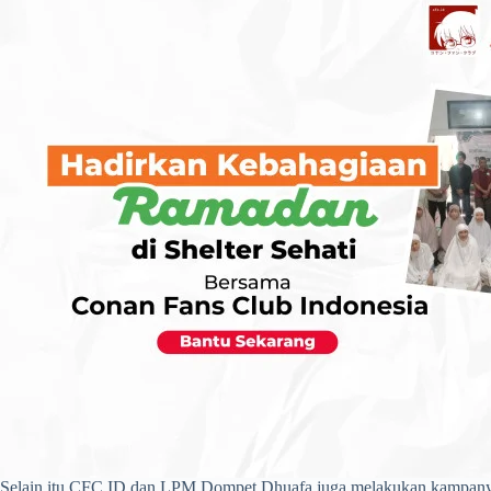
Selain itu CFC ID dan LPM Dompet Dhuafa juga melakukan kampan