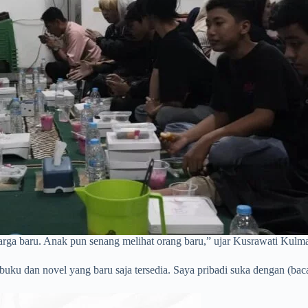
eluarga baru. Anak pun senang melihat orang baru,” ujar Kusrawati Kulm
n buku dan novel yang baru saja tersedia. Saya pribadi suka dengan (