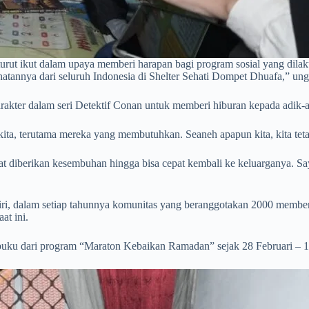
turut ikut dalam upaya memberi harapan bagi program sosial yang di
ehatannya dari seluruh Indonesia di Shelter Sehati Dompet Dhuafa,” u
kter dalam seri Detektif Conan untuk memberi hiburan kepada adik-ad
 kita, terutama mereka yang membutuhkan. Seaneh apapun kita, kita t
t diberikan kesembuhan hingga bisa cepat kembali ke keluarganya. S
i, dalam setiap tahunnya komunitas yang beranggotakan 2000 member i
at ini.
uku dari program “Maraton Kebaikan Ramadan” sejak 28 Februari – 13