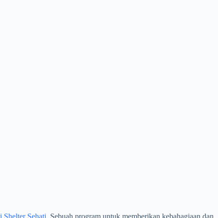
Shelter Sehati
. Sebuah program untuk memberikan kebahagiaan dan