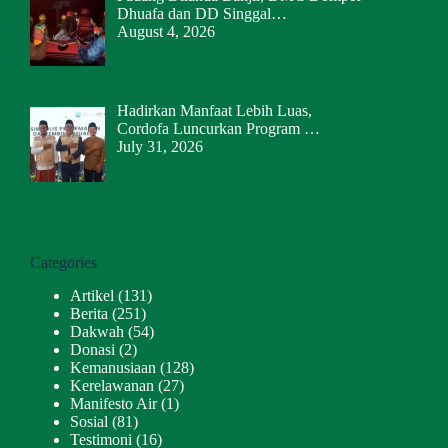
Dhuafa dan DD Singgal…
August 4, 2026
Hadirkan Manfaat Lebih Luas,
Cordofa Luncurkan Program …
July 31, 2026
Categories
Artikel
(131)
Berita
(251)
Dakwah
(54)
Donasi
(2)
Kemanusiaan
(128)
Kerelawanan
(27)
Manifesto Air
(1)
Sosial
(81)
Testimoni
(16)