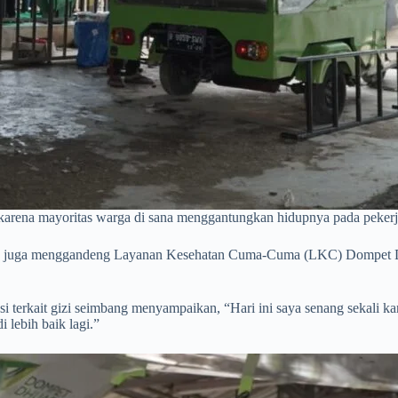
 karena mayoritas warga di sana menggantungkan hidupnya pada peker
ing juga menggandeng Layanan Kesehatan Cuma-Cuma (LKC) Dompet Dhu
erkait gizi seimbang menyampaikan, “Hari ini saya senang sekali kar
 lebih baik lagi.”