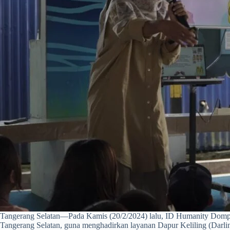
Tangerang Selatan—Pada Kamis (20/2/2024) lalu, ID Humanity Dom
Tangerang Selatan, guna menghadirkan layanan Dapur Keliling (Dar