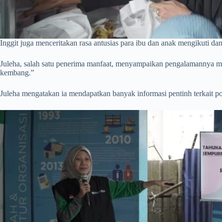
Inggit juga menceritakan rasa antusias para ibu dan anak mengikuti 
Juleha, salah satu penerima manfaat, menyampaikan pengalamannya meng
kembang.”
Juleha mengatakan ia mendapatkan banyak informasi pentinh terkait 