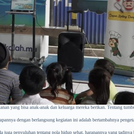
 makanan yang bisa anak-anak dan keluarga mereka berikan. Tentang t
annya dengan berlangsung kegiatan ini adalah bertambahnya pengeta
ada juga penyuluhan tentang pola hidup sehat, harapannya yang tadinya