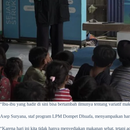
“Ibu-ibu yang hadir di sini bisa bertambah ilmunya tentang variatif
Asep Suryana, staf program LPM Dompet Dhuafa, menyampaikan harap
“Karena hari ini kita tidak hanya menyediakan makanan sehat, tetapi 