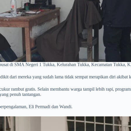
erpusat di SMA Negeri 1 Tukka, Kelurahan Tukka, Kecamatan Tukka, K
dikit dari mereka yang sudah lama tidak sempat merapikan diri akibat 
ukur rambut gratis. Selain membantu warga tampil lebih rapi, program 
 yang penuh tantangan.
 berpengalaman, Eli Permadi dan Wandi.