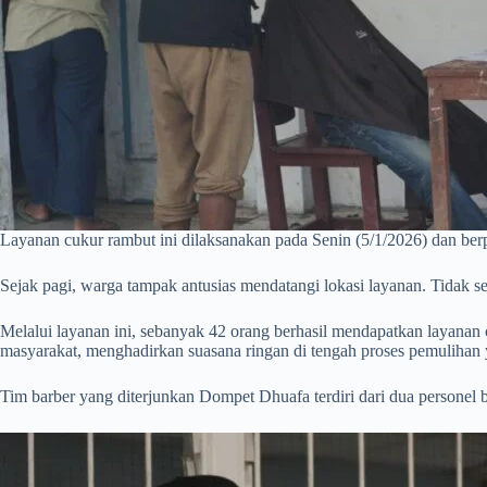
Layanan cukur rambut ini dilaksanakan pada Senin (5/1/2026) dan b
Sejak pagi, warga tampak antusias mendatangi lokasi layanan. Tidak se
Melalui layanan ini, sebanyak 42 orang berhasil mendapatkan layanan c
masyarakat, menghadirkan suasana ringan di tengah proses pemulihan
Tim barber yang diterjunkan Dompet Dhuafa terdiri dari dua personel