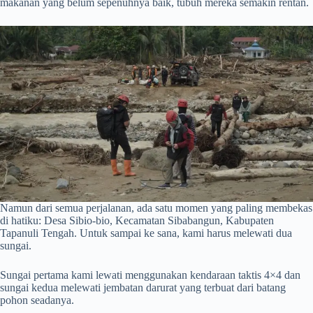
makanan yang belum sepenuhnya baik, tubuh mereka semakin rentan.
Namun dari semua perjalanan, ada satu momen yang paling membekas
di hatiku: Desa Sibio-bio, Kecamatan Sibabangun, Kabupaten
Tapanuli Tengah. Untuk sampai ke sana, kami harus melewati dua
sungai.
Sungai pertama kami lewati menggunakan kendaraan taktis 4×4 dan
sungai kedua melewati jembatan darurat yang terbuat dari batang
pohon seadanya.