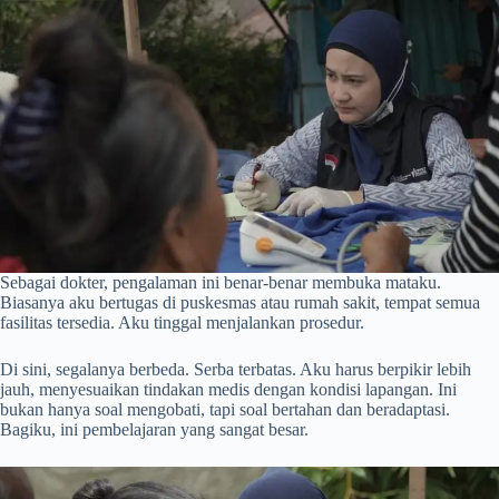
Sebagai dokter, pengalaman ini benar-benar membuka mataku.
Biasanya aku bertugas di puskesmas atau rumah sakit, tempat semua
fasilitas tersedia. Aku tinggal menjalankan prosedur.
Di sini, segalanya berbeda. Serba terbatas. Aku harus berpikir lebih
jauh, menyesuaikan tindakan medis dengan kondisi lapangan. Ini
bukan hanya soal mengobati, tapi soal bertahan dan beradaptasi.
Bagiku, ini pembelajaran yang sangat besar.