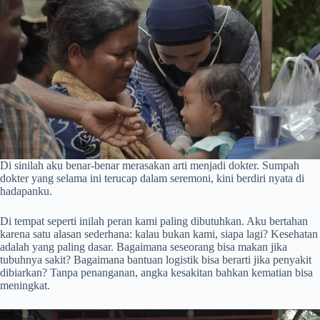
Di sinilah aku benar-benar merasakan arti menjadi dokter. Sumpah
dokter yang selama ini terucap dalam seremoni, kini berdiri nyata di
hadapanku.
Di tempat seperti inilah peran kami paling dibutuhkan. Aku bertahan
karena satu alasan sederhana: kalau bukan kami, siapa lagi? Kesehatan
adalah yang paling dasar. Bagaimana seseorang bisa makan jika
tubuhnya sakit? Bagaimana bantuan logistik bisa berarti jika penyakit
dibiarkan? Tanpa penanganan, angka kesakitan bahkan kematian bisa
meningkat.