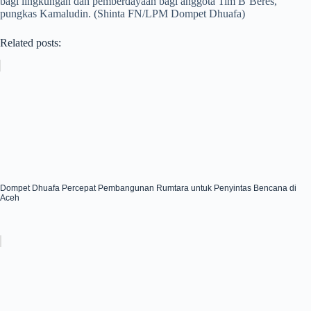
bagi lingkungan dan pemberdayaan bagi anggota Tim B’Beres,”
pungkas Kamaludin. (Shinta FN/LPM Dompet Dhuafa)
Related posts:
Dompet Dhuafa Percepat Pembangunan Rumtara untuk Penyintas Bencana di
Aceh