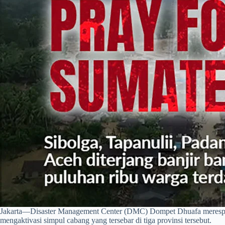
Jakarta—Disaster Management Center (DMC) Dompet Dhuafa merespons
mengaktivasi simpul cabang yang tersebar di tiga provinsi tersebut.