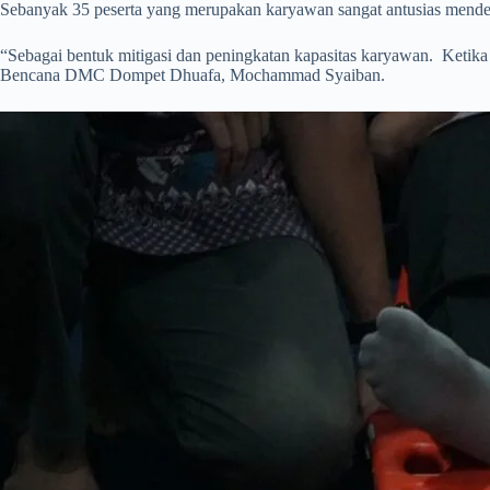
Sebanyak 35 peserta yang merupakan karyawan sangat antusias mende
“Sebagai bentuk mitigasi dan peningkatan kapasitas karyawan. Ketika 
Bencana DMC Dompet Dhuafa, Mochammad Syaiban.