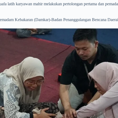
a latih karyawan mahir melakukan pertolongan pertama dan pemadam
n Pemadam Kebakaran (Damkar)-Badan Penanggulangan Bencana Daer