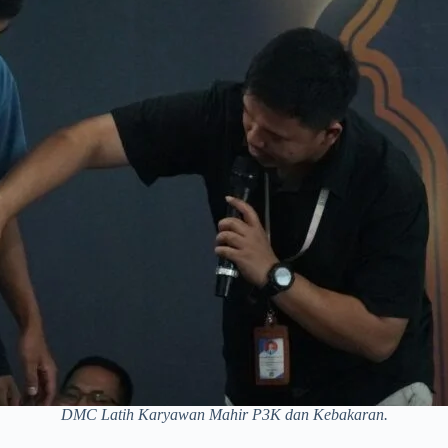
DMC Latih Karyawan Mahir P3K dan Kebakaran.